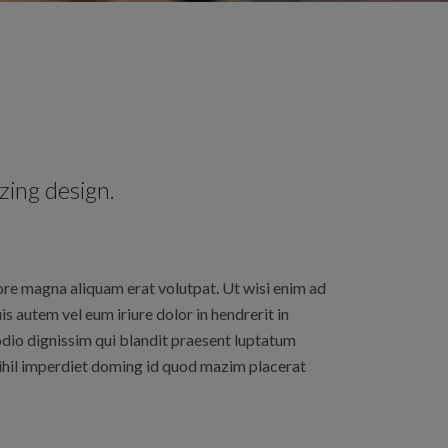
ing design.
ore magna aliquam erat volutpat. Ut wisi enim ad
s autem vel eum iriure dolor in hendrerit in
o odio dignissim qui blandit praesent luptatum
 nihil imperdiet doming id quod mazim placerat