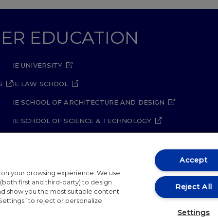
GHER EDUCATION
IE UNIVERSITY
S
IE LAW SCHOOL
IE SCHOOL OF ARCHITECTURE AND DESIGN
IE SCHOOL OF SCIENCE & TECHNOLOGY
IE SCHOOL OF ARTS & HUMANITIES
Accept
t on your browsing experience. We use
both first and third-party) to design
Reject All
and show you the most suitable content.
Settings” to reject or personalize
ity Policy
Student Academic Standards
Compliance Ch
Settings