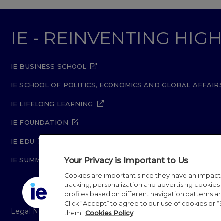
IE - REINVENTING HI
IE BUSINESS SCHOOL
IE SCHOOL OF POLITICS, ECONOMICS AND GLOBAL AFFAIR
IE LIFELONG LEARNING
IE FOUNDATION
IE EDU
Your Privacy is Important to Us
IE SUMMER SCHOOL
Cookies are important since they have an impac
tracking, personalization and advertising cookies (
profiles based on different navigation patterns 
Click “Accept” to agree to our use of cookies or “
Legal Notice
Privacy Policy
Cookie Policy
Secur
them.
Cookies Policy