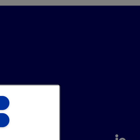
annel
Site Map