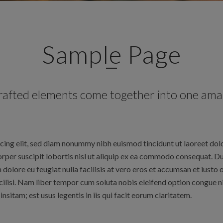
Sample Page
crafted elements come together into one amaz
cing elit, sed diam nonummy nibh euismod tincidunt ut laoreet dol
rper suscipit lobortis nisl ut aliquip ex ea commodo consequat. Dui
m dolore eu feugiat nulla facilisis at vero eros et accumsan et iust
 facilisi. Nam liber tempor cum soluta nobis eleifend option congue
sitam; est usus legentis in iis qui facit eorum claritatem.