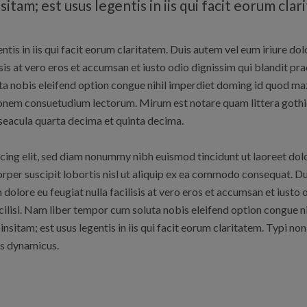
itam; est usus legentis in iis qui facit eorum clar
tis in iis qui facit eorum claritatem. Duis autem vel eum iriure dolo
lisis at vero eros et accumsan et iusto odio dignissim qui blandit pr
uta nobis eleifend option congue nihil imperdiet doming id quod ma
ionem consuetudium lectorum. Mirum est notare quam littera goth
seacula quarta decima et quinta decima.
cing elit, sed diam nonummy nibh euismod tincidunt ut laoreet dol
rper suscipit lobortis nisl ut aliquip ex ea commodo consequat. Dui
m dolore eu feugiat nulla facilisis at vero eros et accumsan et iust
 facilisi. Nam liber tempor cum soluta nobis eleifend option congue
sitam; est usus legentis in iis qui facit eorum claritatem. Typi non
us dynamicus.