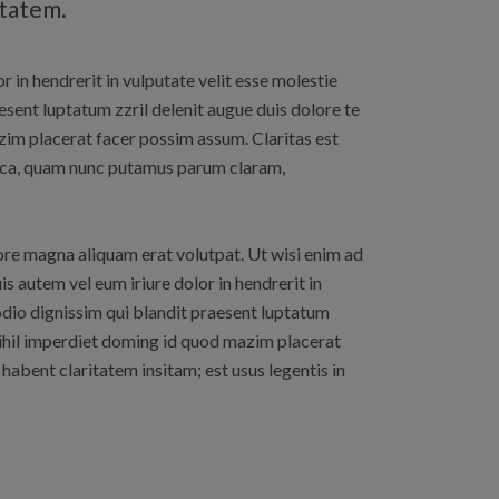
itatem.
r in hendrerit in vulputate velit esse molestie
aesent luptatum zzril delenit augue duis dolore te
zim placerat facer possim assum. Claritas est
ica, quam nunc putamus parum claram,
ore magna aliquam erat volutpat. Ut wisi enim ad
s autem vel eum iriure dolor in hendrerit in
o odio dignissim qui blandit praesent luptatum
 nihil imperdiet doming id quod mazim placerat
 habent claritatem insitam; est usus legentis in