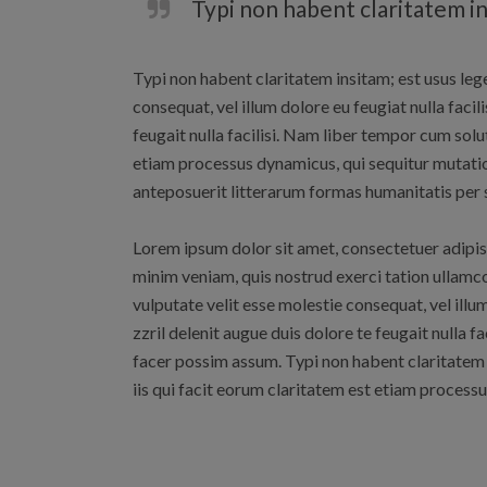
Typi non habent claritatem ins
Typi non habent claritatem insitam; est usus legen
consequat, vel illum dolore eu feugiat nulla faci
feugait nulla facilisi. Nam liber tempor cum sol
etiam processus dynamicus, qui sequitur mutat
anteposuerit litterarum formas humanitatis per 
Lorem ipsum dolor sit amet, consectetuer adipis
minim veniam, quis nostrud exerci tation ullamco
vulputate velit esse molestie consequat, vel illu
zzril delenit augue duis dolore te feugait nulla
facer possim assum. Typi non habent claritatem in
iis qui facit eorum claritatem est etiam process